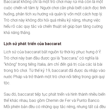
Baccarat không chỉ là một trò chơi may rủi mà còn là một
cuộc chiến về tâm lý. Người chơi cần phải biết cách đọc tình
huống, phân tích xu hướng và quản lý vốn một cách hợp lý.
Trò chơi này không đòi hỏi quá nhiều kỹ năng, nhưng việc
hiểu rõ các quy tắc và chiến thuật sẽ giúp bạn tăng cường
khả năng thắng.
Lịch sử phát triển của baccarat
Lịch sử của baccarat bắt nguồn từ thời kỳ phục hưng ở Ý.
Trò chơi này ban đầu được gọi là “baccara,” có nghĩa là
“không” trong tiếng Italia, ám chỉ đến giá trị của các lá bài
trong trò chơi. Từ thế kỷ 19, baccarat đã được du nhập vào
nước Pháp và trở thành một trò chơi nổi tiếng trong giới quý
tộc.
Sau đó, baccarat tiếp tục phát triển và hình thành nhiều biến
thể khác nhau, bao gồm Chemin de Fer và Punto Banco.
Mỗi phiên bản đều có những quy tắc riêng, nhưng tất cả đều