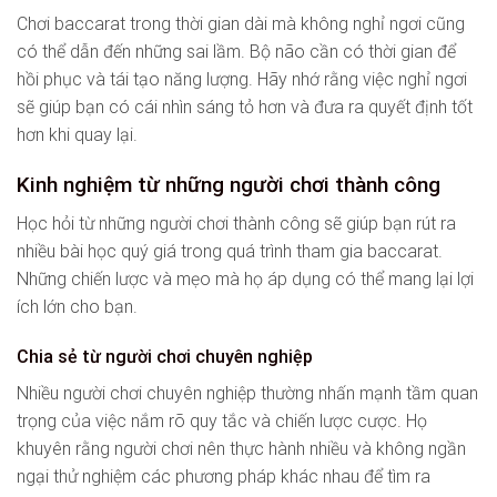
Chơi baccarat trong thời gian dài mà không nghỉ ngơi cũng
có thể dẫn đến những sai lầm. Bộ não cần có thời gian để
hồi phục và tái tạo năng lượng. Hãy nhớ rằng việc nghỉ ngơi
sẽ giúp bạn có cái nhìn sáng tỏ hơn và đưa ra quyết định tốt
hơn khi quay lại.
Kinh nghiệm từ những người chơi thành công
Học hỏi từ những người chơi thành công sẽ giúp bạn rút ra
nhiều bài học quý giá trong quá trình tham gia baccarat.
Những chiến lược và mẹo mà họ áp dụng có thể mang lại lợi
ích lớn cho bạn.
Chia sẻ từ người chơi chuyên nghiệp
Nhiều người chơi chuyên nghiệp thường nhấn mạnh tầm quan
trọng của việc nắm rõ quy tắc và chiến lược cược. Họ
khuyên rằng người chơi nên thực hành nhiều và không ngần
ngại thử nghiệm các phương pháp khác nhau để tìm ra