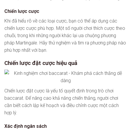
Chiến lược cược
Khi đã hiểu rõ về các loại cược, bạn có thể áp dụng các
chiến lược cược phù hợp. Một số người chơi thích cược theo
chuỗi, trong khi những người khác lại ưa chuộng phương
pháp Martingale. Hãy thử nghiệm và tìm ra phương pháp nào
phù hợp nhất với bạn.
Chiến lược đặt cược hiệu quả
Chiến lược đặt cược là yếu tố quyết định trong trò chơi
baccarat. Để nâng cao khả năng chiến thắng, người chơi
cần biết cách lập kế hoạch và điều chỉnh cược một cách
hợp lý.
Xác định ngân sách