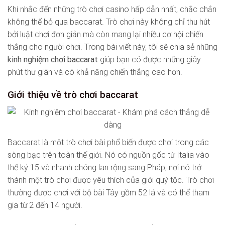
Khi nhắc đến những trò chơi casino hấp dẫn nhất, chắc chắn
không thể bỏ qua baccarat. Trò chơi này không chỉ thu hút
bởi luật chơi đơn giản mà còn mang lại nhiều cơ hội chiến
thắng cho người chơi. Trong bài viết này, tôi sẽ chia sẻ những
kinh nghiệm chơi baccarat
giúp bạn có được những giây
phút thư giãn và có khả năng chiến thắng cao hơn.
Giới thiệu về trò chơi baccarat
Baccarat là một trò chơi bài phổ biến được chơi trong các
sòng bạc trên toàn thế giới. Nó có nguồn gốc từ Italia vào
thế kỷ 15 và nhanh chóng lan rộng sang Pháp, nơi nó trở
thành một trò chơi được yêu thích của giới quý tộc. Trò chơi
thường được chơi với bộ bài Tây gồm 52 lá và có thể tham
gia từ 2 đến 14 người.