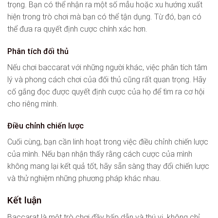
trọng. Bạn có thể nhận ra một số mẫu hoặc xu hướng xuất
hiện trong trò chơi mà bạn có thể tận dụng. Từ đó, bạn có
thể đưa ra quyết định cược chính xác hơn.
Phân tích đối thủ
Nếu chơi baccarat với những người khác, việc phân tích tâm
lý và phong cách chơi của đối thủ cũng rất quan trọng. Hãy
cố gắng đọc được quyết định cược của họ để tìm ra cơ hội
cho riêng mình.
Điều chỉnh chiến lược
Cuối cùng, bạn cần linh hoạt trong việc điều chỉnh chiến lược
của mình. Nếu bạn nhận thấy rằng cách cược của mình
không mang lại kết quả tốt, hãy sẵn sàng thay đổi chiến lược
và thử nghiệm những phương pháp khác nhau.
Kết luận
Baccarat là một trò chơi đầy hấp dẫn và thú vị, không chỉ