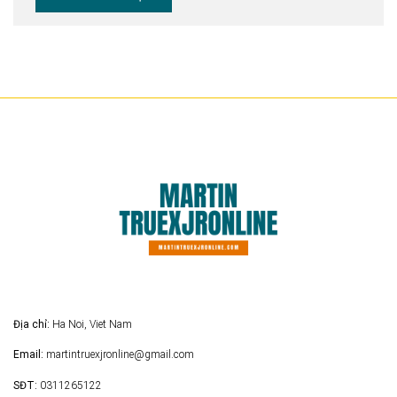
Địa chỉ:
Ha Noi, Viet Nam
Email:
martintruexjronline@gmail.com
SĐT:
0311265122