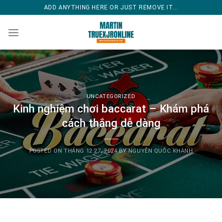
Bỏ
ADD ANYTHING HERE OR JUST REMOVE IT...
qua
nội
dung
UNCATEGORIZED
Kinh nghiệm chơi baccarat – Khám phá
cách thắng dễ dàng
POSTED ON
THÁNG 12 27, 2024
BY
NGUYỄN QUỐC KHÁNH