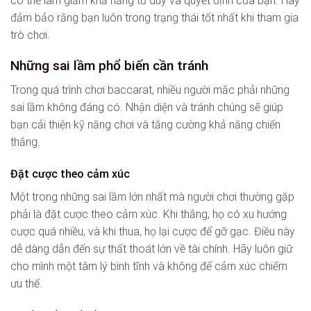
có thể làm giảm khả năng tư duy và quyết định của bạn. Hãy
đảm bảo rằng bạn luôn trong trạng thái tốt nhất khi tham gia
trò chơi.
Những sai lầm phổ biến cần tránh
Trong quá trình chơi baccarat, nhiều người mắc phải những
sai lầm không đáng có. Nhận diện và tránh chúng sẽ giúp
bạn cải thiện kỹ năng chơi và tăng cường khả năng chiến
thắng.
Đặt cược theo cảm xúc
Một trong những sai lầm lớn nhất mà người chơi thường gặp
phải là đặt cược theo cảm xúc. Khi thắng, họ có xu hướng
cược quá nhiều, và khi thua, họ lại cược để gỡ gạc. Điều này
dễ dàng dẫn đến sự thất thoát lớn về tài chính. Hãy luôn giữ
cho mình một tâm lý bình tĩnh và không để cảm xúc chiếm
ưu thế.