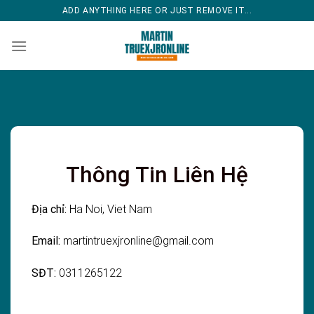
Bỏ
ADD ANYTHING HERE OR JUST REMOVE IT...
qua
nội
dung
Thông Tin Liên Hệ
Địa chỉ:
Ha Noi, Viet Nam
Email:
martintruexjronline@gmail.com
SĐT:
0311265122