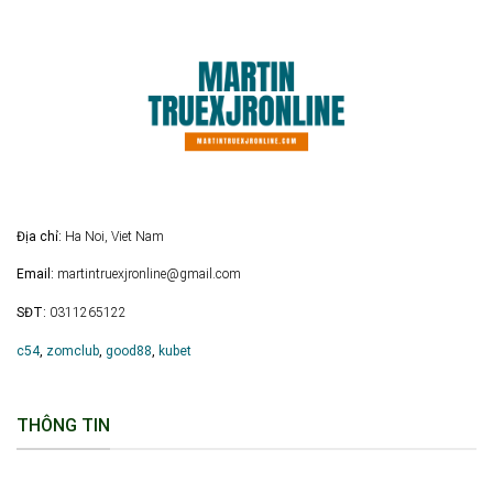
Địa chỉ:
Ha Noi, Viet Nam
Email:
martintruexjronline@gmail.com
SĐT:
0311265122
c54
,
zomclub
,
good88
,
kubet
THÔNG TIN