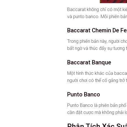
Baccarat không chỉ có một kiể
và punto banco. Mỗi phiên bản
Baccarat Chemin De Fe
Trong phiên bản này, người chơ
bất ngờ và thúc đẩy sự tương 
Baccarat Banque
Một hình thức khác của baccara
người chơi có thể cố gắng trở t
Punto Banco
Punto Banco là phiên bản phổ b
cần đặt cược mà không phải lo 
Phân Tích Xác Su