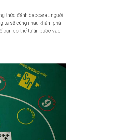
ng thức đánh baccarat​, người
húng ta sẽ cùng nhau khám phá
ể bạn có thể tự tin bước vào