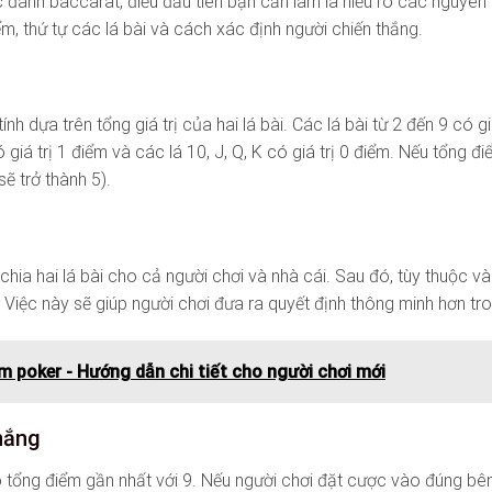
đánh baccarat​, điều đầu tiên bạn cần làm là hiểu rõ các nguyên 
m, thứ tự các lá bài và cách xác định người chiến thắng.
h dựa trên tổng giá trị của hai lá bài. Các lá bài từ 2 đến 9 có g
 giá trị 1 điểm và các lá 10, J, Q, K có giá trị 0 điểm. Nếu tổng đ
sẽ trở thành 5).
chia hai lá bài cho cả người chơi và nhà cái. Sau đó, tùy thuộc v
. Việc này sẽ giúp người chơi đưa ra quyết định thông minh hơn tr
m poker - Hướng dẫn chi tiết cho người chơi mới
hắng
 tổng điểm gần nhất với 9. Nếu người chơi đặt cược vào đúng bên 