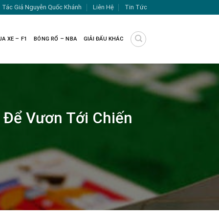
Tác Giả Nguyễn Quốc Khánh
Liên Hệ
Tin Tức
UA XE – F1
BÓNG RỔ – NBA
GIẢI ĐẤU KHÁC
 Để Vươn Tới Chiến