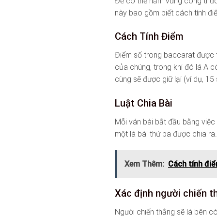
Để có thể nắm vững công thức 
này bao gồm biết cách tính điể
Cách Tính Điểm
Điểm số trong baccarat được tín
của chúng, trong khi đó lá A có
cùng sẽ được giữ lại (ví dụ, 15 
Luật Chia Bài
Mỗi ván bài bắt đầu bằng việc 
một lá bài thứ ba được chia ra
Xem Thêm:
Cách tính điể
Xác định người chiến t
Người chiến thắng sẽ là bên có