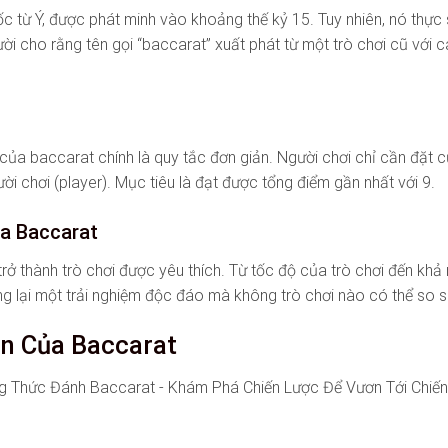
c từ Ý, được phát minh vào khoảng thế kỷ 15. Tuy nhiên, nó thực 
 cho rằng tên gọi “baccarat” xuất phát từ một trò chơi cũ với cá
của baccarat chính là quy tắc đơn giản. Người chơi chỉ cần đặt 
ời chơi (player). Mục tiêu là đạt được tổng điểm gần nhất với 9.
a Baccarat
trở thành trò chơi được yêu thích. Từ tốc độ của trò chơi đến khả
g lại một trải nghiệm độc đáo mà không trò chơi nào có thể so s
n Của Baccarat