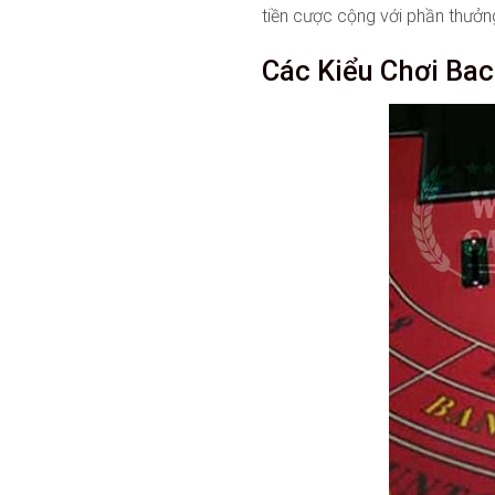
tiền cược cộng với phần thưởng
Các Kiểu Chơi Bac