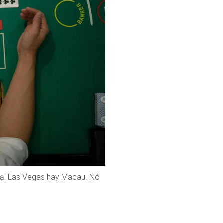
n tại Las Vegas hay Macau. Nó