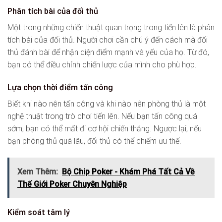
Phân tích bài của đối thủ
Một trong những chiến thuật quan trọng trong tiến lên là phân
tích bài của đối thủ. Người chơi cần chú ý đến cách mà đối
thủ đánh bài để nhận diện điểm mạnh và yếu của họ. Từ đó,
bạn có thể điều chỉnh chiến lược của mình cho phù hợp.
Lựa chọn thời điểm tấn công
Biết khi nào nên tấn công và khi nào nên phòng thủ là một
nghệ thuật trong trò chơi tiến lên. Nếu bạn tấn công quá
sớm, bạn có thể mất đi cơ hội chiến thắng. Ngược lại, nếu
bạn phòng thủ quá lâu, đối thủ có thể chiếm ưu thế.
Xem Thêm:
Bộ Chip Poker - Khám Phá Tất Cả Về
Thế Giới Poker Chuyên Nghiệp
Kiểm soát tâm lý