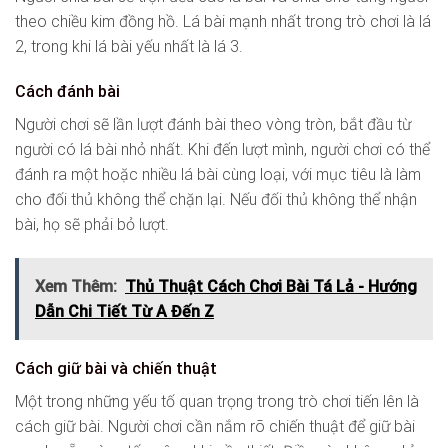
theo chiều kim đồng hồ. Lá bài mạnh nhất trong trò chơi là lá
2, trong khi lá bài yếu nhất là lá 3.
Cách đánh bài
Người chơi sẽ lần lượt đánh bài theo vòng tròn, bắt đầu từ
người có lá bài nhỏ nhất. Khi đến lượt mình, người chơi có thể
đánh ra một hoặc nhiều lá bài cùng loại, với mục tiêu là làm
cho đối thủ không thể chặn lại. Nếu đối thủ không thể nhận
bài, họ sẽ phải bỏ lượt.
Xem Thêm:
Thủ Thuật Cách Chơi Bài Tá Lả - Hướng
Dẫn Chi Tiết Từ A Đến Z
Cách giữ bài và chiến thuật
Một trong những yếu tố quan trọng trong trò chơi tiến lên là
cách giữ bài. Người chơi cần nắm rõ chiến thuật để giữ bài