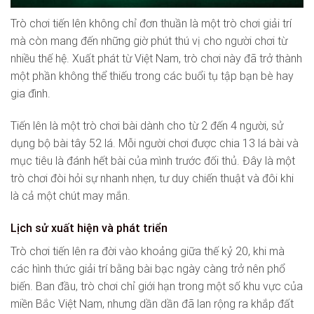
Trò chơi tiến lên không chỉ đơn thuần là một trò chơi giải trí
mà còn mang đến những giờ phút thú vị cho người chơi từ
nhiều thế hệ. Xuất phát từ Việt Nam, trò chơi này đã trở thành
một phần không thể thiếu trong các buổi tụ tập bạn bè hay
gia đình.
Tiến lên là một trò chơi bài dành cho từ 2 đến 4 người, sử
dụng bộ bài tây 52 lá. Mỗi người chơi được chia 13 lá bài và
mục tiêu là đánh hết bài của mình trước đối thủ. Đây là một
trò chơi đòi hỏi sự nhanh nhẹn, tư duy chiến thuật và đôi khi
là cả một chút may mắn.
Lịch sử xuất hiện và phát triển
Trò chơi tiến lên ra đời vào khoảng giữa thế kỷ 20, khi mà
các hình thức giải trí bằng bài bạc ngày càng trở nên phổ
biến. Ban đầu, trò chơi chỉ giới hạn trong một số khu vực của
miền Bắc Việt Nam, nhưng dần dần đã lan rộng ra khắp đất