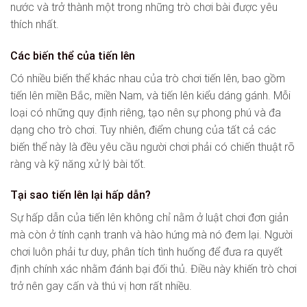
nước và trở thành một trong những trò chơi bài được yêu
thích nhất.
Các biến thể của tiến lên
Có nhiều biến thể khác nhau của trò chơi tiến lên, bao gồm
tiến lên miền Bắc, miền Nam, và tiến lên kiểu dáng gánh. Mỗi
loại có những quy định riêng, tạo nên sự phong phú và đa
dạng cho trò chơi. Tuy nhiên, điểm chung của tất cả các
biến thể này là đều yêu cầu người chơi phải có chiến thuật rõ
ràng và kỹ năng xử lý bài tốt.
Tại sao tiến lên lại hấp dẫn?
Sự hấp dẫn của tiến lên không chỉ nằm ở luật chơi đơn giản
mà còn ở tính cạnh tranh và hào hứng mà nó đem lại. Người
chơi luôn phải tư duy, phân tích tình huống để đưa ra quyết
định chính xác nhằm đánh bại đối thủ. Điều này khiến trò chơi
trở nên gay cấn và thú vị hơn rất nhiều.