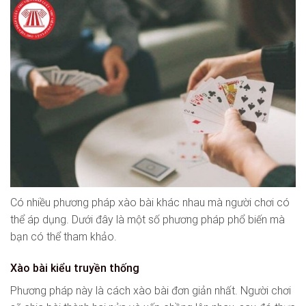
Có nhiều phương pháp xào bài khác nhau mà người chơi có
thể áp dụng. Dưới đây là một số phương pháp phổ biến mà
bạn có thể tham khảo.
Xào bài kiểu truyền thống
Phương pháp này là cách xào bài đơn giản nhất. Người chơi